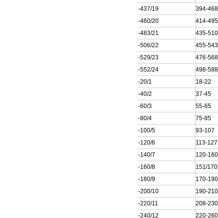
250QJ32-437/19
394-46
250QJ32-460/20
414-49
250QJ32-483/21
435-51
250QJ32-506/22
455-54
250QJ32-529/23
476-56
250QJ32-552/24
498-58
250QJ50-20/1
18-22
250QJ50-40/2
37-45
250QJ50-60/3
55-65
250QJ50-80/4
75-85
250QJ50-100/5
93-107
250QJ50-120/6
113-127
250QJ50-140/7
120-16
250QJ50-160/8
151/170
250QJ50-180/9
170-19
250QJ50-200/10
190-21
250QJ50-220/11
208-23
250QJ50-240/12
220-26