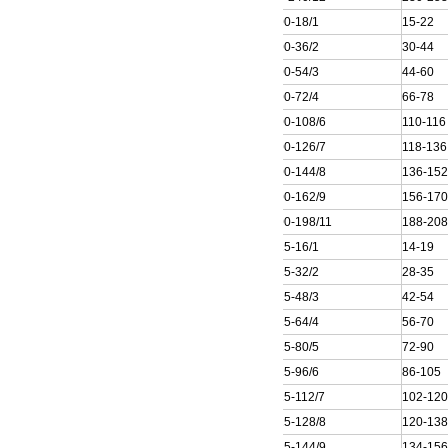
250QJ100-18/1
15-22
250QJ100-36/2
30-44
250QJ100-54/3
44-60
250QJ100-72/4
66-78
250QJ100-108/6
110-116
250QJ100-126/7
118-136
250QJ100-144/8
136-15
250QJ100-162/9
156-17
250QJ100-198/11
188-20
250QJ125-16/1
14-19
250QJ125-32/2
28-35
250QJ125-48/3
42-54
250QJ125-64/4
56-70
250QJ125-80/5
72-90
250QJ125-96/6
86-105
250QJ125-112/7
102-12
250QJ125-128/8
120-13
250QJ125-144/9
134-15