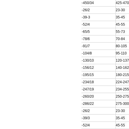
200QJ20-450/34
425-47
200QJ32-26/2
23-30
200QJ32-39-3
35-45
200QJ32-52/4
45-55
200QJ32-65/5
55-73
200QJ32-78/6
70-84
200QJ32-91/7
80-105
200QJ32-104/8
95-110
200QJ32-130/10
120-13
200QJ32-156/12
140-16
200QJ32-195/15
180-21
200QJ32-234/18
224-24
200QJ32-247/19
234-25
200QJ32-260/20
250-27
200QJ32-286/22
275-30
200QJ40-26/2
23-30
200QJ40-39/3
35-45
200QJ40-52/4
45-55