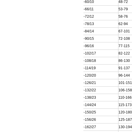
150QJ20-60/10
48-72
150QJ20-66/11
53-79
150QJ20-72/12
58-76
150QJ20-78/13
62-94
150QJ20-84/14
67-101
150QJ20-90/15
72-108
150QJ20-96/16
77-115
150QJ20-102/17
82-122
150QJ20-108/18
86-130
150QJ20-114/19
91-137
150QJ20-120/20
96-144
150QJ20-126/21
101-15
150QJ20-132/22
106-15
150QJ20-138/23
110-166
150QJ20-144/24
115-173
150QJ20-150/25
120-18
150QJ20-156/26
125-18
150QJ20-162/27
130-19