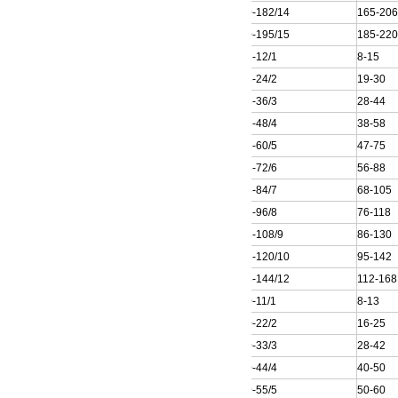
200QJ50-182/14
165-20
200QJ50-195/15
185-22
200QJ63-12/1
8-15
200QJ63-24/2
19-30
200QJ63-36/3
28-44
200QJ63-48/4
38-58
200QJ63-60/5
47-75
200QJ63-72/6
56-88
200QJ63-84/7
68-105
200QJ63-96/8
76-118
200QJ63-108/9
86-130
200QJ63-120/10
95-142
200QJ63-144/12
112-168
200QJ80-11/1
8-13
200QJ80-22/2
16-25
200QJ80-33/3
28-42
200QJ80-44/4
40-50
200QJ80-55/5
50-60