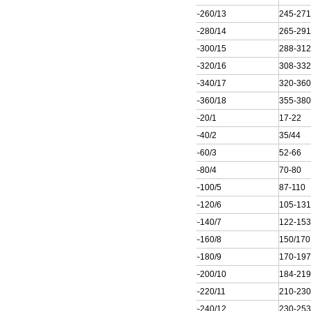
250QJ50-260/13
245-27
250QJ50-280/14
265-29
250QJ50-300/15
288-31
250QJ50-320/16
308-33
250QJ50-340/17
320-36
250QJ50-360/18
355-38
250QJ80-20/1
17-22
250QJ80-40/2
35/44
250QJ80-60/3
52-66
250QJ80-80/4
70-80
250QJ80-100/5
87-110
250QJ80-120/6
105-13
250QJ80-140/7
122-15
250QJ80-160/8
150/170
250QJ80-180/9
170-19
250QJ80-200/10
184-21
250QJ80-220/11
210-23
250QJ80-240/12
230-25