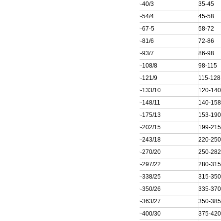
200QJ20-40/3
35-45
200QJ20-54/4
45-58
200QJ20-67-5
58-72
200QJ20-81/6
72-86
200QJ20-93/7
86-98
200QJ20-108/8
98-115
200QJ20-121/9
115-128
200QJ20-133/10
120-14
200QJ20-148/11
140-15
200QJ20-175/13
153-19
200QJ20-202/15
199-21
200QJ20-243/18
220-25
200QJ20-270/20
250-28
200QJ20-297/22
280-31
200QJ20-338/25
315-35
200QJ20-350/26
335-37
200QJ20-363/27
350-38
200QJ20-400/30
375-42