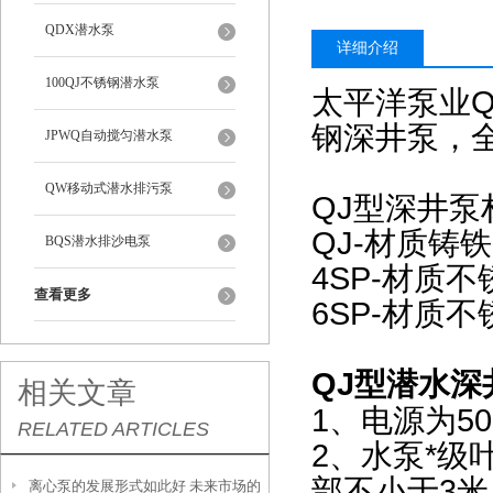
QDX潜水泵
详细介绍
100QJ不锈钢潜水泵
太平洋泵业
钢深井泵，
JPWQ自动搅匀潜水泵
QW移动式潜水排污泵
QJ型深井泵
QJ-材质铸铁
BQS潜水排沙电泵
4SP-材质不
查看更多
6SP-材质不
QJ型
深
潜水
相关文章
1、电源为50
RELATED ARTICLES
2、水泵*级
部不小于3米
离心泵的发展形式如此好 未来市场的