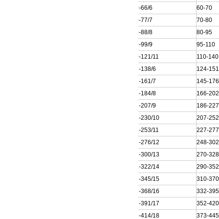
200QJ80-66/6
60-70
200QJ80-77/7
70-80
200QJ80-88/8
80-95
200QJ80-99/9
95-110
200QJ80-121/11
110-140
250QJ32-138/6
124-15
250QJ32-161/7
145-17
250QJ32-184/8
166-20
250QJ32-207/9
186-22
250QJ32-230/10
207-25
250QJ32-253/11
227-27
250QJ32-276/12
248-30
250QJ32-300/13
270-32
250QJ32-322/14
290-35
250QJ32-345/15
310-37
250QJ32-368/16
332-39
250QJ32-391/17
352-42
250QJ32-414/18
373-44