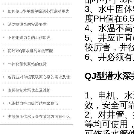
3、水中固体
如何使IS型单级单吸离心泵启动更为
占据主要靠产品性能的提升
度PH值在6.
消防喷淋泵的安装要求
安全可靠?
4、水温不高
5、井应正
不锈钢磁力泵的工作原理
较厉害，井
简述WQ潜水排污泵的节能
6、井必须有
一体化预制泵站的优势
QJ型
深
潜水
各行业对单级双吸离心泵的需求及使
变频控制水泵优点及维护
用情况了解
1、电机、
效，安全可
无密封自控自吸泵结构泵缺点
2、对井管
变频恒压供水设备在节能方面有什么
等均可使用
贡献？
可作扬水管