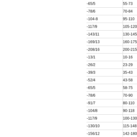
200QJ40-65/5
55-73
200QJ40-78/6
70-84
200QJ40-104-8
95-110
200QJ40-117/9
105-12
200QJ40-143/11
130-14
200QJ40-169/13
160-17
200QJ40-208/16
200-21
200QJ50-13/1
10-16
200QJ50-26/2
23-29
200QJ50-39/3
35-43
200QJ50-52/4
43-58
200QJ50-65/5
58-75
200QJ50-78/6
70-90
200QJ50-91/7
80-110
200QJ50-104/8
90-118
200QJ50-117/9
100-13
200QJ50-130/10
115-148
200QJ50-156/12
142-18