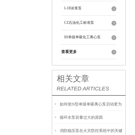
I-1B浓浆泵
CZ石油化工标准泵
IH单级单吸化工离心泵
查看更多
相关文章
RELATED ARTICLES
如何使IS型单级单吸离心泵启动更为
循环水泵容量过大的原因
安全可靠?
消防稳压泵在火灾防控系统中的关键