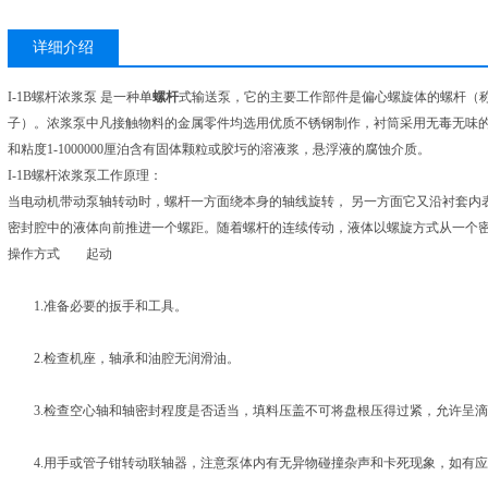
详细介绍
I-1B螺杆浓浆泵 是一种单
螺杆
式输送泵，它的主要工作部件是偏心螺旋体的螺杆（
子）。浓浆泵中凡接触物料的金属零件均选用优质不锈钢制作，衬筒采用无毒无味的
和粘度1-1000000厘泊含有固体颗粒或胶圬的溶液浆，悬浮液的腐蚀介质。
I-1B螺杆浓浆泵工作原理：
当电动机带动泵轴转动时，螺杆一方面绕本身的轴线旋转， 另一方面它又沿衬套内
密封腔中的液体向前推进一个螺距。随着螺杆的连续传动，液体以螺旋方式从一个
操作方式 起动
1.准备必要的扳手和工具。
2.检查机座，轴承和油腔无润滑油。
3.检查空心轴和轴密封程度是否适当，填料压盖不可将盘根压得过紧，允许呈滴
4.用手或管子钳转动联轴器，注意泵体内有无异物碰撞杂声和卡死现象，如有应