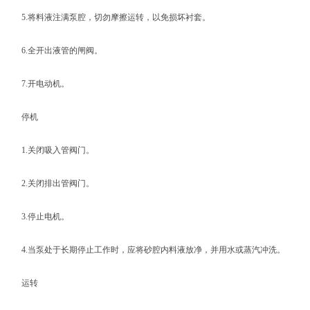
5.将料液注满泵腔，切勿摩擦运转，以免损坏衬套。
6.全开出液管的闸阀。
7.开电动机。
停机
1.关闭吸入管阀门。
2.关闭排出管阀门。
3.停止电机。
4.当泵处于长期停止工作时，应将砂腔内料液放净，并用水或蒸汽冲洗。
运转