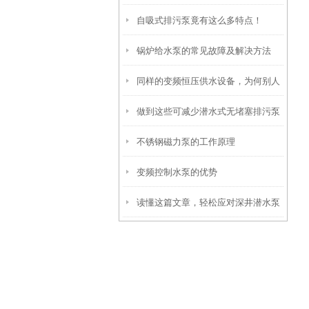
自吸式排污泵竟有这么多特点！
作用与维护策略
锅炉给水泵的常见故障及解决方法
同样的变频恒压供水设备，为何别人
做到这些可减少潜水式无堵塞排污泵
的使用寿命如此长？
不锈钢磁力泵的工作原理
的故障发生！
变频控制水泵的优势
读懂这篇文章，轻松应对深井潜水泵
常见故障！