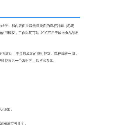
称转子）和内表面呈双线螺旋面的螺杆衬套（称定
信用橡胶，工作温度可达100℃可用于输送食品浆料
表面滚动，于是形成泵的密封腔室。螺杆每转一周，
密封腔向另一个密封腔，后挤出泵体。
状渗出。
清除后方可开车。