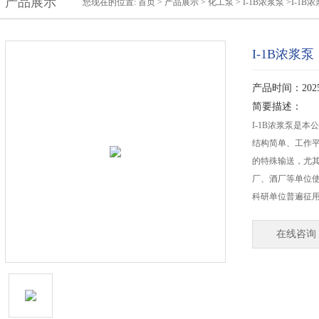
产品展示
您现在的位置:
首页
>
产品展示
>
化工泵
>
I-1B浓浆泵
>I-1B
I-1B浓浆泵
产品时间：2025-
简要描述：
I-1B浓浆泵是
结构简单、工作
的特殊输送，尤
厂、酒厂等单位
科研单位普遍征
在线咨询