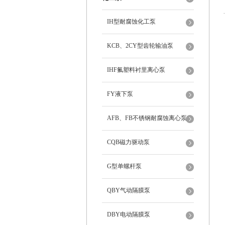
IH型耐腐蚀化工泵
KCB、2CY型齿轮输油泵
IHF氟塑料衬里离心泵
FY液下泵
AFB、FB不锈钢耐腐蚀离心泵
CQB磁力驱动泵
G型单螺杆泵
QBY气动隔膜泵
DBY电动隔膜泵