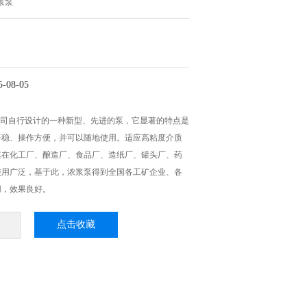
浓浆泵
08-05
本公司自行设计的一种新型、先进的泵，它显著的特点是
平稳、操作方便，并可以随地使用。适应高粘度介质
其在化工厂、酿造厂、食品厂、造纸厂、罐头厂、药
使用广泛，基于此，浓浆泵得到全国各工矿企业、各
用，效果良好。
点击收藏