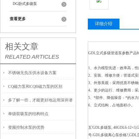
DG卧式多级泵
查看更多
详细介绍
相关文章
GDL立式多级管道泵参数产品
RELATED ARTICLES
1、水力模型先进：效率高，性
不锈钢无负压供水设备方案
2、安装、维修方便：管道式
3、外形美观：采用优质不锈
CQ磁力泵和CQB磁力泵的区别
4、更少的运行、维修费用：
5、*部件、降低噪音：*的水
多了解一些，才能更好地运用深井潜
6、立式结构，占地面积小。
单级双吸泵的结构特点
水泵
变频控制水泵的优势
五'GDL多级泵, 40GDL6-
号.GDL多级离心泵价格?,G