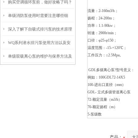
购买空调循环泵前，做好攻略了吗？
流量：2-160m3/h；
单级消防泵使用时需要注意哪些细
扬程：24-200m；
功率：1.1-90kw；
深入了解下自吸式排污泵的技术原理
节？
转速：2900r/min；
口径：φ25-φ150；
WQ系列潜水排污泵使用方法以及安
温度范围：-15-+120℃；
工作压力：≤2.5Mpa。
单级双吸离心泵的维护与保养方法及
全操作规程
GDL多级离心泵?型号意义：
其重要性
例如：100GDL72-14X5
100-进出口直径（mm）
GDL- 立式多级管道离心泵
72-额定流量（m3/h）
70-额定扬程（m）
5-泵级数
产品：