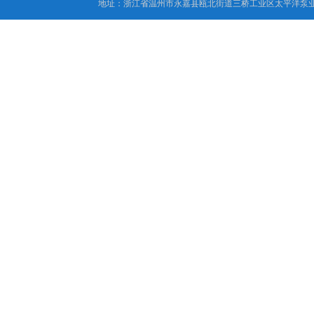
地址：浙江省温州市永嘉县瓯北街道三桥工业区太平洋泵业