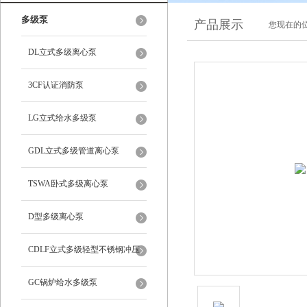
多级泵
产品展示
您现在的位
DL立式多级离心泵
3CF认证消防泵
LG立式给水多级泵
GDL立式多级管道离心泵
TSWA卧式多级离心泵
D型多级离心泵
CDLF立式多级轻型不锈钢冲压
泵
GC锅炉给水多级泵