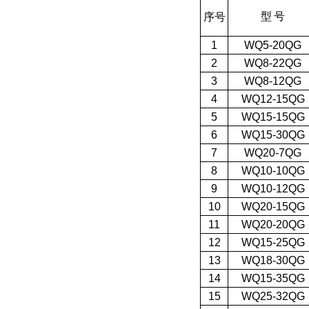
型
号
序号
1
WQ5-20QG
2
WQ8-22QG
3
WQ8-12QG
4
WQ12-15QG
5
WQ15-15QG
6
WQ15-30QG
7
WQ20-7QG
8
WQ10-10QG
9
WQ10-12QG
10
WQ20-15QG
11
WQ20-20QG
12
WQ15-25QG
13
WQ18-30QG
14
WQ15-35QG
15
WQ25-32QG