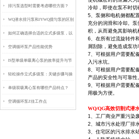
排污泵选型时需要考虑哪些方面？
冷却，即使在泵不时切
5
、泵侧和电机侧都配
WQ潜水排污泵和JYWQ搅匀泵的区别
充分的润滑和冷却。泵
积，从而避免其影响机
如何正确选择合适的立式多级泵，以
6
、在所有过流旋转件
屑刮除，避免造成泵功
空调循环泵产品性能优势
满足不同场所和需求的水压要求？
7
、可根据用户需要配
IS型单级单吸离心泵的效率提升与节
入污水坑。
8
、可根据用户需要配
轻松操作立式多级泵：关键步骤与操
能技术
产品的安全性与可靠性
9
、可根据用户需要配
单级双吸离心泵有哪些产品特点？
作技巧全解析
用极为方便。
空调循环泵Z佳工作点
WQ/QG
高效切割式
潜
1
、工厂商业严重污染
2
、城市污水处理厂排
3
、住宅区的污水排水