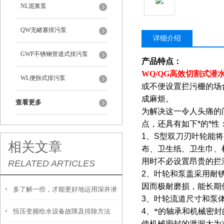
NL泥浆泵
QW无睹塞排污泵
详细介绍
GWP不锈钢管道式排污泵
产品特点：
WQ/QG
高效切割式
潜
WL便拆式排污泵
或不便设置拦污栅的场
成麻烦。
查看更多
为解决这一令人头痛的
点，还具有如下*的*性
1
、
S
型双刀刃叶轮能将
相关文章
布、卫生纸、卫生巾、
用时不必设置昂贵的拦
RELATED ARTICLES
2
、叶轮和泵盖采用耐
因而极耐磨损，能长期
多了解一些，才能更好地运用深井潜
3
、叶轮流道尺寸和泵
4
、*的轴承和机械密
恒压变频给水设备故障及排除方法
水泵
使机械密封的泄漏大为