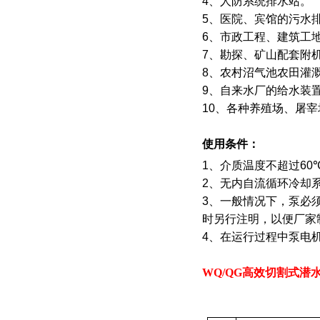
4
、人防系统排水站。
5
、医院、宾馆的污水
6
、市政工程、建筑工
7
、勘探、矿山配套附
8
、农村沼气池农田灌
9
、自来水厂的给水装
10
、各种养殖场、屠宰
使用条件：
1
、介质温度不超过
60
2
、无内自流循环冷却
3
、一般情况下，泵必
时另行注明，以便厂家
4
、在运行过程中泵电
WQ/QG
高效切割式
潜