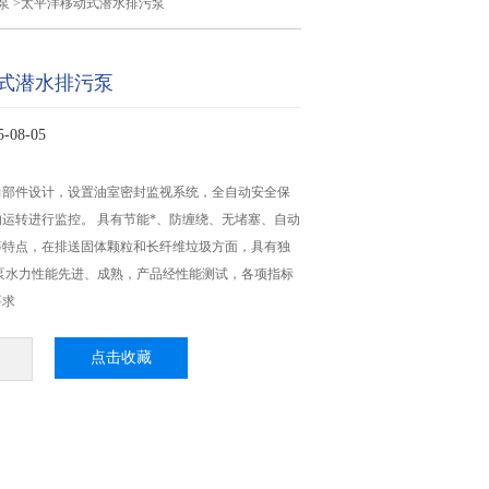
泵
>太平洋移动式潜水排污泵
式潜水排污泵
08-05
力部件设计，设置油室密封监视系统，全自动安全保
运转进行监控。 具有节能*、防缠绕、无堵塞、自动
等特点，在排送固体颗粒和长纤维垃圾方面，具有独
泵水力性能先进、成熟，产品经性能测试，各项指标
要求
点击收藏