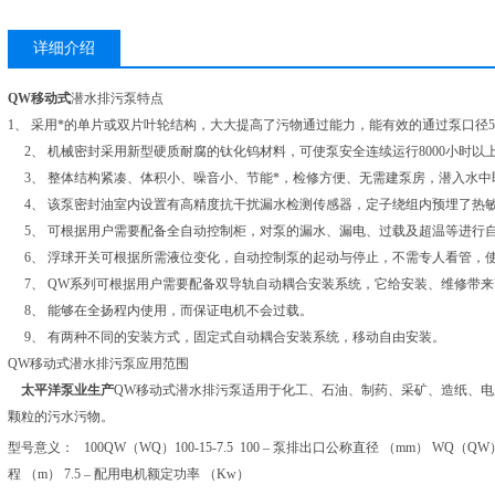
详细介绍
QW移动式
潜水排污泵特点
1、 采用*的单片或双片叶轮结构，大大提高了污物通过能力，能有效的通过泵口径
2、 机械密封采用新型硬质耐腐的钛化钨材料，可使泵安全连续运行8000小时以
3、 整体结构紧凑、体积小、噪音小、节能*，检修方便、无需建泵房，潜入水中
4、 该泵密封油室内设置有高精度抗干扰漏水检测传感器，定子绕组内预埋了热
5、 可根据用户需要配备全自动控制柜，对泵的漏水、漏电、过载及超温等进行
6、 浮球开关可根据所需液位变化，自动控制泵的起动与停止，不需专人看管，
7、 QW系列可根据用户需要配备双导轨自动耦合安装系统，它给安装、维修带
8、 能够在全扬程内使用，而保证电机不会过载。
9、 有两种不同的安装方式，固定式自动耦合安装系统，移动自由安装。
QW移动式潜水排污泵应用范围
太平洋泵业生产
QW移动式潜水排污泵适用于化工、石油、制药、采矿、造纸、
颗粒的污水污物。
型号意义： 100QW（WQ）100-15-7.5 100 – 泵排出口公称直径 （mm） WQ（QW
程 （m） 7.5 – 配用电机额定功率 （Kw）