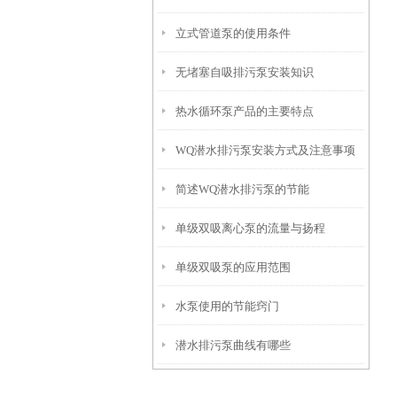
立式管道泵的使用条件
的使用寿命如此长？
无堵塞自吸排污泵安装知识
热水循环泵产品的主要特点
WQ潜水排污泵安装方式及注意事项
简述WQ潜水排污泵的节能
单级双吸离心泵的流量与扬程
单级双吸泵的应用范围
水泵使用的节能窍门
潜水排污泵曲线有哪些