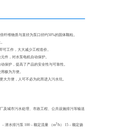
5倍纤维物质与直径为泵口径约50%的固体颗粒。
上。
即可工作，大大减少工程造价。
敏元件，对水泵电机自动保护。
自动保护，提高了产品的安全性与可靠性。
使用极为方便。
来更大方便，人可不必为此而进入污水坑。
电厂及城市污水处理、市政工程、公共设施排污等输送
3
）– 潜水排污泵 100 – 额定流量 （m
/h） 15 – 额定扬