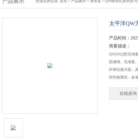
产品展示
您现在的位置:
首页
>
产品展示
>
潜水泵
>
QW移动式潜水排污
太平洋QW
产品时间：2025-
简要描述：
QW(WQ)型无
防缠绕、无堵塞
纤维垃圾方面，具
经性能测试，各
在线咨询