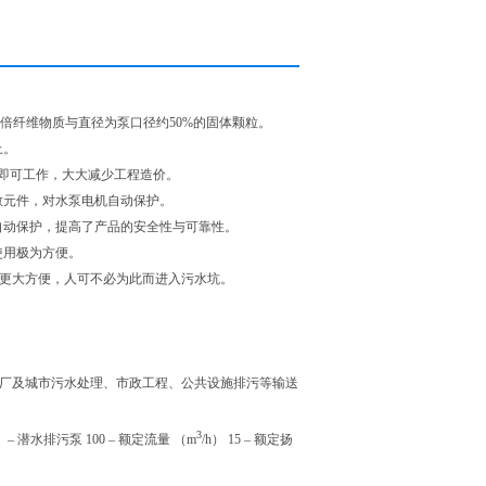
5倍纤维物质与直径为泵口径约50%的固体颗粒。
上。
即可工作，大大减少工程造价。
敏元件，对水泵电机自动保护。
自动保护，提高了产品的安全性与可靠性。
使用极为方便。
来更大方便，人可不必为此而进入污水坑。
厂及城市污水处理、市政工程、公共设施排污等输送
3
）– 潜水排污泵 100 – 额定流量 （m
/h） 15 – 额定扬