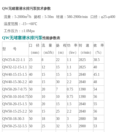
QW无睹塞潜水排污泵技术参数
3
流量：5-2000m
/h 扬程：5-50m 转速：580-2900r/min 口径：φ25-φ400
温度范围：-15~+60℃
工作压力：≤1.0Mpa
QW无堵塞潜水排污泵
性能参数表
口 径
流 量
扬 程
功 率
转 速
效 率
型 号
（mm）
（m3/h）
（m）
（kw）
（r/min）
（%）
QW25-8-22-1.1
25
8
22
1.1
2825
38.5
QW32-12-15-1.1
32
12
15
1.1
2825
40
QW40-15-15-1.5
40
15
15
1.5
2840
45.1
QW40-15-30-2.2
40
15
30
2.2
2840
48
QW50-20-7-0.75
50
20
7
0.75
1390
54
QW50-10-10-0.75
50
10
10
0.75
1390
56
QW50-20-15-1.5
50
20
15
1.5
2840
55
QW50-15-25-2.2
50
15
25
2.2
2840
56
QW50-18-30-3
50
18
30
3
2880
58
QW50-25-32-5.5
50
25
32
5.5
2900
53