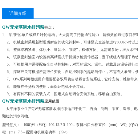
详细介绍
QW无堵塞潜水排污泵
特点：
1、 采用*的单片或双片叶轮结构，大大提高了污物通过能力，能有效的通过泵口径
2、 机械密封采用新型硬质耐腐的钛化钨材料，可使泵安全连续运行8000小时以
3、 整体结构紧凑、体积小、噪音小、节能*，检修方便、无需建泵房，潜入水中
4、 该泵密封油室内设置有高精度抗干扰漏水检测传感器，定子绕组内预埋了热
5、 可根据用户需要配备全自动控制柜，对泵的漏水、漏电、过载及超温等进行
6、 浮球开关可根据所需液位变化，自动控制泵的起动与停止，不需专人看管，
7、 QW系列可根据用户需要配备双导轨自动耦合安装系统，它给安装、维修带
8、 能够在全扬程内使用，而保证电机不会过载。
9、 有两种不同的安装方式，固定式自动耦合安装系统，移动自由安装。
QW无堵塞潜水排污泵
应用范围
太平洋泵业生产QW无睹塞潜水排污泵适用于化工、石油、制药、采矿、造纸、电
颗粒的污水污物。
型号意义： 100QW（WQ）100-15-7.5 100 – 泵排出口公称直径 （mm） WQ（QW
程 （m） 7.5 – 配用电机额定功率 （Kw）