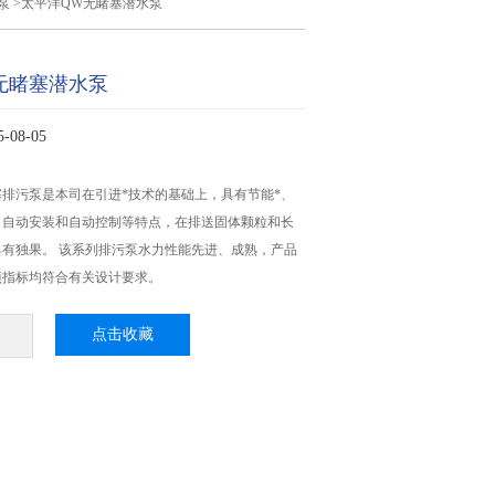
泵
>太平洋QW无睹塞潜水泵
无睹塞潜水泵
08-05
堵塞排污泵是本司在引进*技术的基础上，具有节能*、
、自动安装和自动控制等特点，在排送固体颗粒和长
有独果。 该系列排污泵水力性能先进、成熟，产品
项指标均符合有关设计要求。
点击收藏