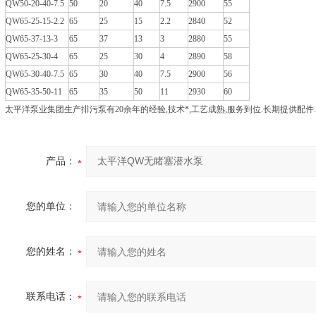
QW50-20-40-7.5
50
20
40
7.5
2900
55
QW65-25-15-2.2
65
25
15
2.2
2840
52
QW65-37-13-3
65
37
13
3
2880
55
QW65-25-30-4
65
25
30
4
2890
58
QW65-30-40-7.5
65
30
40
7.5
2900
56
QW65-35-50-11
65
35
50
11
2930
60
太平洋泵业集团生产排污泵有20余年的经验,技术*,工艺成熟,服务到位.长期提供配件
产品：
您的单位：
您的姓名：
联系电话：