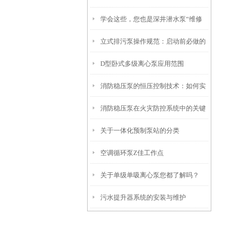
学会这些，您也是深井潜水泵“维修
立式排污泵操作规范：启动前必做的
员”
D型卧式多级离心泵应用范围
3项检查
消防稳压泵的恒压控制技术：如何实
消防稳压泵在火灾防控系统中的关键
现0.01MPa压力稳定性？
关于一体化预制泵站的分类
作用与维护策略
空调循环泵Z佳工作点
关于单级单吸离心泵您都了解吗？
污水提升器系统的安装与维护