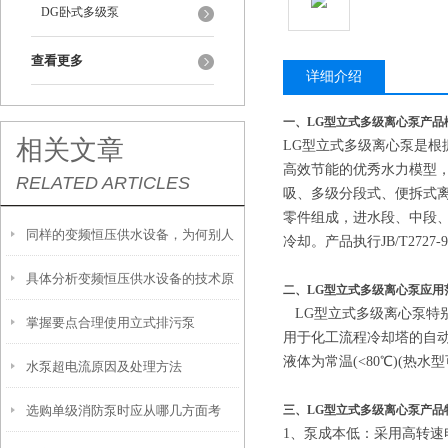
DG卧式多级泵
查看更多
详细介绍
一、
LG型立式多级离心泵产品
相关文章
LG型立式多级离心泵是
高效节能的优秀水力模型
RELATED ARTICLES
吸、多级分段式、便拆式
零件组成，进水段、中段
同样的变频恒压供水设备，为何别人
冷却。产品执行JB/T27
具体分析变频恒压供水设备的技术原
的使用寿命如此长？
二、LG型立式多级离心泵应用
LG型立式多级离心泵特
掌握要点合理使用立式排污泵
理
用于化工流程冷却塔的自
液体为常温(<80℃)(热
水泵超电流原因及处理方法
选购单级消防泵时应从哪几方面考
三、
LG型立式多级离心泵
产品
1、
泵成本低：采用高转速