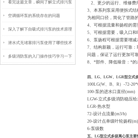
看完这篇文章，瞬间了解立式排污泵
虑？
2、
更少的运行、维修费
3、本系列泵采用便拆式
空调循环泵的系统存在的问题
了
为相同口径，简化了管路
4、可根据流量和扬程的
深入了解下自吸式排污泵的技术原理
5、可根据需要，吸入口和吐
6、泵扬程可根据需要增
潜水式无堵塞排污泵使用了哪些技术
7
、结构新颖，运行可靠：
问题，保证了运行更加可
多级消防泵的入门操作技巧学习一下
原理使其性能优异？
8
、*部件、降低噪音：*
四、LG、LGW、
LGR
型立式
100LG(W、B、R）-72-20*
100-泵的进水口直径(mm)
LGW-立式多级消防稳压给
LGR-热水型
72-设计点流量(m3/h)
20-设计点单级叶轮扬程(m
6-泵级数
五、
LG型立式多级离心泵
主要