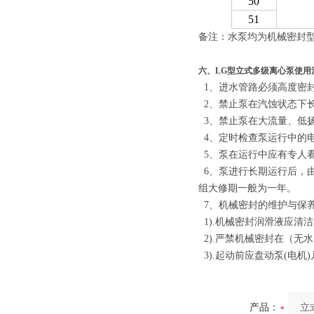
50
51
备注：水泵均为机械密封
六、
LG型立式多级离心泵
使用
1
、
进水管路必须高度密
2
、
禁止泵在汽蚀状态下
3
、
禁止泵在大流量
、低
4
、
定时检查泵运行中的
5
、
泵在运行中应有专人
6
、
泵进行长期运行后，
组大修期一般为一年。
7、
机械密封的维护与保
1
)
.机械密封润滑液应清
2
)
.严禁机械密封在
（无水
3
)
.起动前应盘动泵(电机
产品：