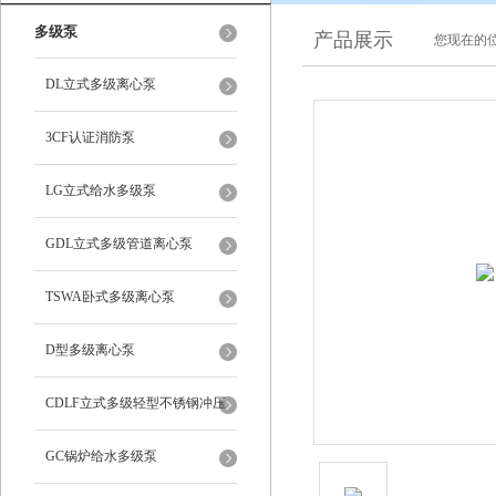
多级泵
产品展示
您现在的位
DL立式多级离心泵
3CF认证消防泵
LG立式给水多级泵
GDL立式多级管道离心泵
TSWA卧式多级离心泵
D型多级离心泵
CDLF立式多级轻型不锈钢冲压
泵
GC锅炉给水多级泵