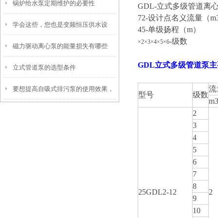
锅炉给水泵定期维护的必要性
GDL-立式多级管道离
72-设计点名义流量（m3/
学会这些，您也是变频恒压供水设
45-单级扬程（m）
-级数
×2×3×4×5×6
磁力驱动离心泵的能量损失有哪些
备“维修员”
GDL立式多级管道泵
立式管道泵的选型条件
流
要想提高自吸式排污泵的使用效果，
型号
级数
m3
来看看这些！
2
3
4
5
6
7
8
25GDL2-12
2
9
10