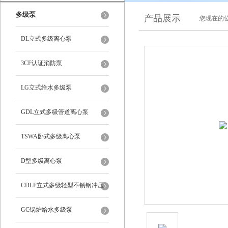
多级泵
产品展示
您现在的位
DL立式多级离心泵
3CF认证消防泵
LG立式给水多级泵
GDL立式多级管道离心泵
TSWA卧式多级离心泵
D型多级离心泵
CDLF立式多级轻型不锈钢冲压
泵
GC锅炉给水多级泵