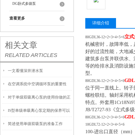
DG卧式多级泵
查看更多
详细介绍
立式
80GDL36-12×2×3×4×5×6
相关文章
机械密封，故障率低，
好的过流性能，大地减
RELATED ARTICLES
建筑多台泵并联供水、
等的给排水及消防设施
一文看懂深井潜水泵
型。
GD
80GDL36-12×2×3×4×5×6
在空调系统中空调循环泵的重要性
位于同一直线上。转子
螺栓联结。轴封采用机械
对于单级双吸离心泵的使用你做的正
特点。外套用1Cr18
JB/T2727-93《
IS型单级单吸离心泵定期的保养可以
确吗？看这里！
GD
80GDL36-12×2×3×4×5×6
简述使用单级双吸泵的准备工作
减少不必要的损失
10GDL72-12×2×3×4×5×6
100-进出口直径（mm）