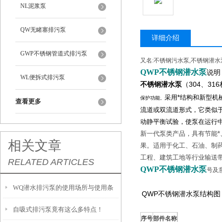
NL泥浆泵
QW无睹塞排污泵
详细介绍
GWP不锈钢管道式排污泵
又名:不锈钢污水泵,不锈钢潜水
QWP不锈钢潜水泵
说明
WL便拆式排污泵
不锈钢潜水泵
（304、31
采用*结构和新型机
保护功能
。
查看更多
流道或双流道形式，它类似
动静平衡试验，使泵在运行
新一代泵类产品，具有节能
相关文章
果。适用于化工、石油、制
工程、建筑工地等行业输送
RELATED ARTICLES
QWP不锈钢潜水泵
号及
WQ潜水排污泵的使用场所与使用条
QWP不锈钢潜水泵
结构图
自吸式排污泵竟有这么多特点！
件
序号
部件名称