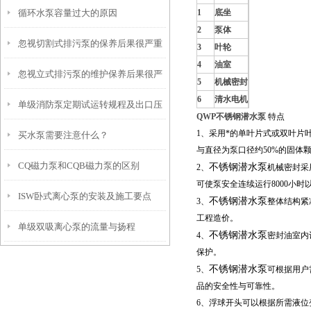
循环水泵容量过大的原因
1
底坐
2
泵体
忽视切割式排污泵的保养后果很严重
3
叶轮
4
油室
忽视立式排污泵的维护保养后果很严
5
机械密封
6
清水电机
单级消防泵定期试运转规程及出口压
重
QWP不锈钢潜水泵
特点
1、采用*的单叶片式或双叶片
买水泵需要注意什么？
力表读数异常判断标准
与直径为泵口径约50%的固体
CQ磁力泵和CQB磁力泵的区别
不锈钢潜水泵
2、
机械密封采
可使泵安全连续运行8000小时
ISW卧式离心泵的安装及施工要点
不锈钢潜水泵
3、
整体结构紧
工程造价。
单级双吸离心泵的流量与扬程
不锈钢潜水泵
4、
密封油室内
保护。
不锈钢潜水泵
5、
可根据用户
品的安全性与可靠性。
6、浮球开头可以根据所需液