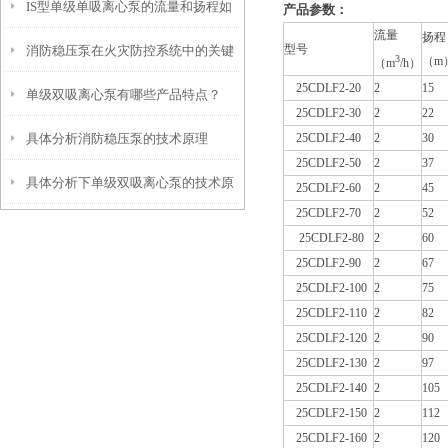
IS型单级单吸离心泵的流量和扬程如
产品参数：
流量
扬程
型号
消防稳压泵在火灾防控系统中的关键
何调节？
3
（m
（m
/h）
25CDLF2-20
2
15
单级双吸离心泵有哪些产品特点？
作用与维护策略
25CDLF2-30
2
22
具体分析消防稳压泵的技术原理
25CDLF2-40
2
30
25CDLF2-50
2
37
具体分析下单级双吸离心泵的技术原
25CDLF2-60
2
45
25CDLF2-70
2
52
理
25CDLF2-80
2
60
25CDLF2-90
2
67
25CDLF2-100
2
75
25CDLF2-110
2
82
25CDLF2-120
2
90
25CDLF2-130
2
97
25CDLF2-140
2
105
25CDLF2-150
2
112
25CDLF2-160
2
120