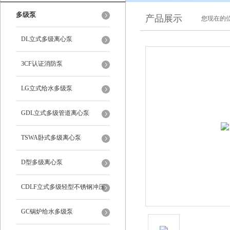
多级泵
产品展示
您现在的位
DL立式多级离心泵
3CF认证消防泵
LG立式给水多级泵
GDL立式多级管道离心泵
TSWA卧式多级离心泵
D型多级离心泵
CDLF立式多级轻型不锈钢冲压
泵
GC锅炉给水多级泵