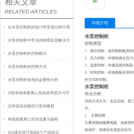
相关文章
RELATED ARTICLES
详细介绍
在水泵控制柜的设计和安装过程中需
水泵控制柜
水泵控制柜中常见的故障及其解决方
要注意哪些关键因素？
控制类型
1、液位控制：该控制柜配高性
水泵控制柜的控制模式
法有哪些？
2、压力控制：外接电接点压
3、温度控制：外接温度控制
水泵控制柜的控制方式
4、时间控制：机箱面板设有
水泵控制柜使用的必要性分析
作方式的控制。
水泵控制柜
IS型单级单吸离心泵的效率提升与节
特点分析
启动方式分为：全压启动、星
怎样提高自吸排污泵的吸程
能技术
式。
2、 主要回路
单级双吸离心泵的流量与扬程
主要回路由隔离电路、短路保
效保护。按需设各类监控信号
WQ潜水排污泵的8个产品特点